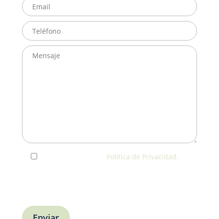
He leído y acepto la
Política de Privacidad.
Usaremos tus datos solo para responder a tu
consulta o agendar una visita. No los utilizaremos
con fines publicitarios.