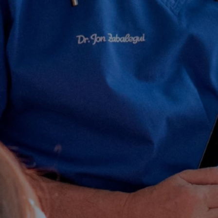
Diagnóstico
de la
enfermeda
d