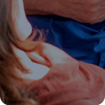
periodontal
En nuestra clínica dental de Bilbao
estamos especializados en
periodoncia, siendo la fase de
diagnosis un aspecto clave.
PIDE CITA