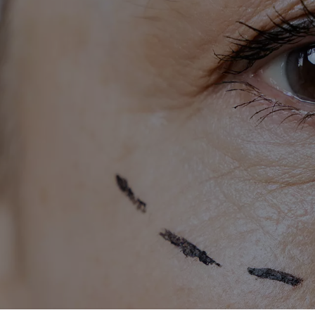
Conócenos
Clínica Dental
Cirugía Estética Fa
Contacto
ting cervicofa
PIDE CITA