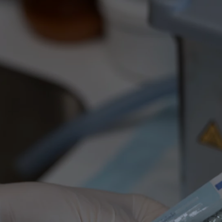
Microcirugí
a
periodontal
estética