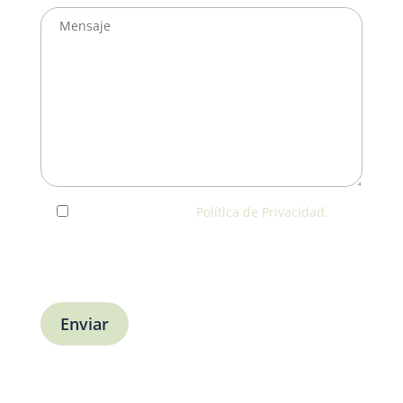
He leído y acepto la
Política de Privacidad.
Usaremos tus datos solo para responder a tu
consulta o agendar una visita. No los utilizaremos
con fines publicitarios.