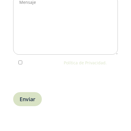
He leído y acepto la
Política de Privacidad.
Usaremos tus datos solo para responder a tu
consulta o agendar una visita. No los utilizaremos
con fines publicitarios.