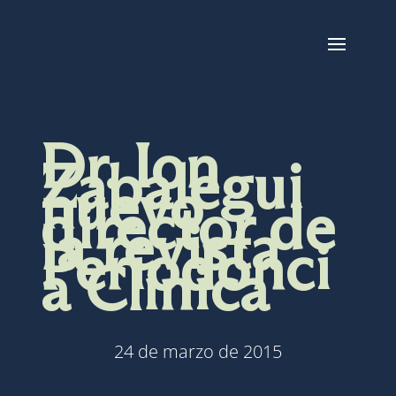
Dr. Ion
Zabalegui
nuevo
director de
la revista
Periodonci
a Clínica
24 de marzo de 2015