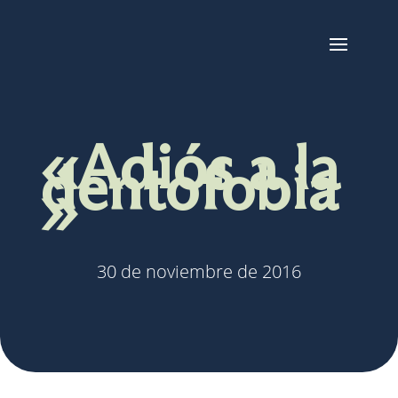
«Adiós a la
dentofobia
»
30 de noviembre de 2016