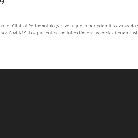
19
nal of Clinical Periodontology revela que la periodontitis avanzada 
or Covid-19. Los pacientes con infección en las encías tienen casi